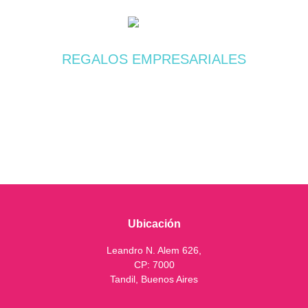
REGALOS EMPRESARIALES
REGALOS EMPRESARIALES
Ubicación
Leandro N. Alem 626,
CP: 7000
Tandil, Buenos Aires